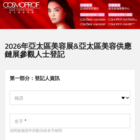
移
至
主
內
容
2026年亞太區美容展&亞太區美容供應
鏈展參觀人士登記
第一部分：登記人資訊
稱謂
名字
須與旅遊證件所顯示的名字相同