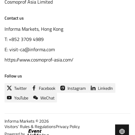
​Cosmoprof Asia Limited
Contact us
Informa Markets, Hong Kong
T: +852 3709 4989
E: visit-ca@informa.com
https://www.cosmoprof-asia.com/
Follow us
Twitter
Facebook
Instagram
LinkedIn
YouTube
WeChat
Informa Markets © 2026
Copyright
Visitors' Rules & Regulations
Privacy Policy
Quick
Powered by