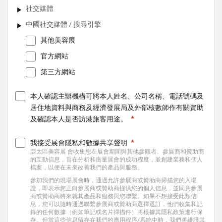
社交媒體
中國社交媒體 / 搜尋引擎
其他美容展
官方網站
第三方網站
本人確認主辦機構可將本人姓名、公司名稱、電話號碼及
居住地資料與商務及經濟發展局及外部核數師作有關資助
及確認本人是否訪港旅客用途。
我接受展會隱私和數據共享聲明
亞太區美容展
會收集您在展會期間與其他參觀者、參展商和贊助商
的互動信息，旨在分析和衡量展會的成功程度，並創建業務和個人
檔案，以便在未來改善我們的產品與服務。
參加我們的現場展會時，通過允許參展商或贊助商掃描您的入場
證，即表示您正向參展商或贊助商提供您的個人信息，並同意參展
商或贊助商將來就其產品和服務與您聯繫。如果不想接受此類信
息，您可以隨時通過聯繫參展商或贊助商選擇退訂，他們收集和記
錄的任何數據（例如筆記或名片掃描件）將根據其隱私政策進行保
存。但當這些信息留存在我們的應用程序/系統中時，我們將維護其